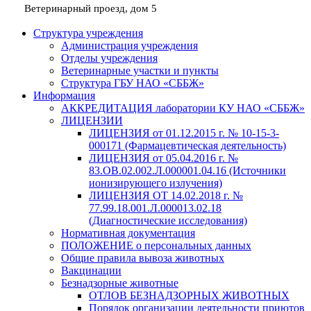
Ветеринарный проезд, дом 5
Структура учреждения
Администрация учреждения
Отделы учреждения
Ветеринарные участки и пункты
Структура ГБУ НАО «СББЖ»
Информация
АККРЕДИТАЦИЯ лаборатории КУ НАО «СББЖ»
ЛИЦЕНЗИИ
ЛИЦЕНЗИЯ от 01.12.2015 г. № 10-15-3-
000171 (Фармацевтическая деятельность)
ЛИЦЕНЗИЯ от 05.04.2016 г. №
83.ОВ.02.002.Л.000001.04.16 (Источники
ионизирующего излучения)
ЛИЦЕНЗИЯ ОТ 14.02.2018 г. №
77.99.18.001.Л.000013.02.18
(Диагностические исследования)
Нормативная документация
ПОЛОЖЕНИЕ о персональных данных
Общие правила вывоза животных
Вакцинации
Безнадзорные животные
ОТЛОВ БЕЗНАДЗОРНЫХ ЖИВОТНЫХ
Порядок организации деятельности приютов