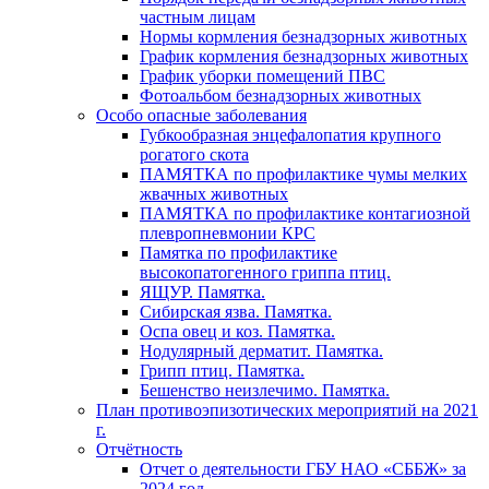
частным лицам
Нормы кормления безнадзорных животных
График кормления безнадзорных животных
График уборки помещений ПВС
Фотоальбом безнадзорных животных
Особо опасные заболевания
Губкообразная энцефалопатия крупного
рогатого скота
ПАМЯТКА по профилактике чумы мелких
жвачных животных
ПАМЯТКА по профилактике контагиозной
плевропневмонии КРС
Памятка по профилактике
высокопатогенного гриппа птиц.
ЯЩУР. Памятка.
Сибирская язва. Памятка.
Оспа овец и коз. Памятка.
Нодулярный дерматит. Памятка.
Грипп птиц. Памятка.
Бешенство неизлечимо. Памятка.
План противоэпизотических мероприятий на 2021
г.
Отчётность
Отчет о деятельности ГБУ НАО «СББЖ» за
2024 год