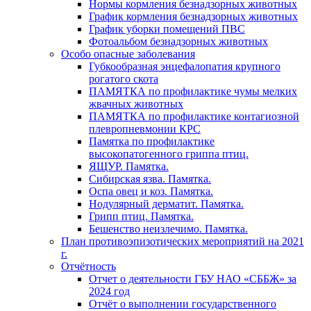
Нормы кормления безнадзорных животных
График кормления безнадзорных животных
График уборки помещений ПВС
Фотоальбом безнадзорных животных
Особо опасные заболевания
Губкообразная энцефалопатия крупного
рогатого скота
ПАМЯТКА по профилактике чумы мелких
жвачных животных
ПАМЯТКА по профилактике контагиозной
плевропневмонии КРС
Памятка по профилактике
высокопатогенного гриппа птиц.
ЯЩУР. Памятка.
Сибирская язва. Памятка.
Оспа овец и коз. Памятка.
Нодулярный дерматит. Памятка.
Грипп птиц. Памятка.
Бешенство неизлечимо. Памятка.
План противоэпизотических мероприятий на 2021
г.
Отчётность
Отчет о деятельности ГБУ НАО «СББЖ» за
2024 год
Отчёт о выполнении государственного