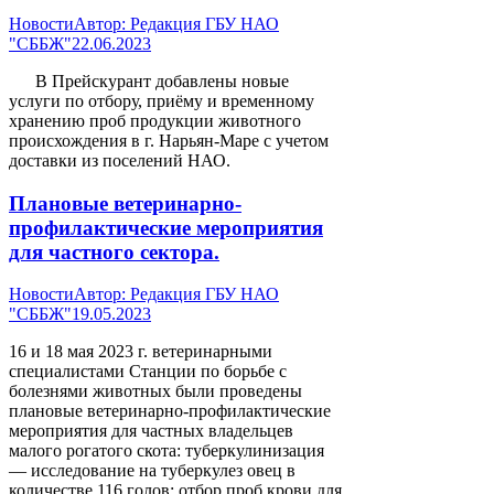
Новости
Автор:
Редакция ГБУ НАО
"СББЖ"
22.06.2023
В Прейскурант добавлены новые
услуги по отбору, приёму и временному
хранению проб продукции животного
происхождения в г. Нарьян-Маре с учетом
доставки из поселений НАО.
Плановые ветеринарно-
профилактические мероприятия
для частного сектора.
Новости
Автор:
Редакция ГБУ НАО
"СББЖ"
19.05.2023
16 и 18 мая 2023 г. ветеринарными
специалистами Станции по борьбе с
болезнями животных были проведены
плановые ветеринарно-профилактические
мероприятия для частных владельцев
малого рогатого скота: туберкулинизация
— исследование на туберкулез овец в
количестве 116 голов; отбор проб крови для