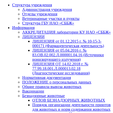
Структура учреждения
Администрация учреждения
Отделы учреждения
Ветеринарные участки и пункты
Структура ГБУ НАО «СББЖ»
Информация
АККРЕДИТАЦИЯ лаборатории КУ НАО «СББЖ»
ЛИЦЕНЗИИ
ЛИЦЕНЗИЯ от 01.12.2015 г. № 10-15-3-
000171 (Фармацевтическая деятельность)
ЛИЦЕНЗИЯ от 05.04.2016 г. №
83.ОВ.02.002.Л.000001.04.16 (Источники
ионизирующего излучения)
ЛИЦЕНЗИЯ ОТ 14.02.2018 г. №
77.99.18.001.Л.000013.02.18
(Диагностические исследования)
Нормативная документация
ПОЛОЖЕНИЕ о персональных данных
Общие правила вывоза животных
Вакцинации
Безнадзорные животные
ОТЛОВ БЕЗНАДЗОРНЫХ ЖИВОТНЫХ
Порядок организации деятельности приютов
для животных и норм содержания животных