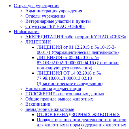
Структура учреждения
Администрация учреждения
Отделы учреждения
Ветеринарные участки и пункты
Структура ГБУ НАО «СББЖ»
Информация
АККРЕДИТАЦИЯ лаборатории КУ НАО «СББЖ»
ЛИЦЕНЗИИ
ЛИЦЕНЗИЯ от 01.12.2015 г. № 10-15-3-
000171 (Фармацевтическая деятельность)
ЛИЦЕНЗИЯ от 05.04.2016 г. №
83.ОВ.02.002.Л.000001.04.16 (Источники
ионизирующего излучения)
ЛИЦЕНЗИЯ ОТ 14.02.2018 г. №
77.99.18.001.Л.000013.02.18
(Диагностические исследования)
Нормативная документация
ПОЛОЖЕНИЕ о персональных данных
Общие правила вывоза животных
Вакцинации
Безнадзорные животные
ОТЛОВ БЕЗНАДЗОРНЫХ ЖИВОТНЫХ
Порядок организации деятельности приютов
для животных и норм содержания животных