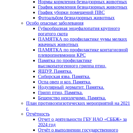
Нормы кормления безнадзорных животных
График кормления безнадзорных животных
График уборки помещений ПВС
Фотоальбом безнадзорных животных
Особо опасные заболевания
Губкообразная энцефалопатия крупного
рогатого скота
ПАМЯТКА по профилактике чумы мелких
жвачных животных
ПАМЯТКА по профилактике контагиозной
плевропневмонии КРС
Памятка по профилактике
высокопатогенного гриппа птиц.
ЯЩУР. Памятка.
Сибирская язва. Памятка.
Оспа овец и коз. Памятка.
Нодулярный дерматит. Памятка.
Грипп птиц. Памятка.
Бешенство неизлечимо. Памятка.
План противоэпизотических мероприятий на 2021
г.
Отчётность
Отчет о деятельности ГБУ НАО «СББЖ» за
2024 год
Отчёт о выполнении государственного