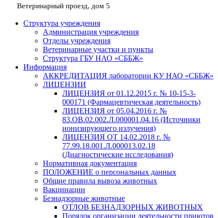
Ветеринарный проезд, дом 5
Структура учреждения
Администрация учреждения
Отделы учреждения
Ветеринарные участки и пункты
Структура ГБУ НАО «СББЖ»
Информация
АККРЕДИТАЦИЯ лаборатории КУ НАО «СББЖ»
ЛИЦЕНЗИИ
ЛИЦЕНЗИЯ от 01.12.2015 г. № 10-15-3-
000171 (Фармацевтическая деятельность)
ЛИЦЕНЗИЯ от 05.04.2016 г. №
83.ОВ.02.002.Л.000001.04.16 (Источники
ионизирующего излучения)
ЛИЦЕНЗИЯ ОТ 14.02.2018 г. №
77.99.18.001.Л.000013.02.18
(Диагностические исследования)
Нормативная документация
ПОЛОЖЕНИЕ о персональных данных
Общие правила вывоза животных
Вакцинации
Безнадзорные животные
ОТЛОВ БЕЗНАДЗОРНЫХ ЖИВОТНЫХ
Порядок организации деятельности приютов