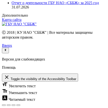
Отчет о деятельности ГБУ НАО «СББЖ» за 2025 год
31.07.2026
Дополнительно
Карта сайта
Ⓒ 2018 | КУ НАО "СББЖ" | Все материалы защищены
авторским правом.
Вверх
Версия для слабовидящих
Помощь
close
Toggle the visibility of the Accessibility Toolbar
format_size
Увеличить текст
text_fields
Уменьшить текст
font_download
Читаемый текст