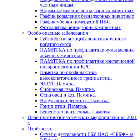
частным лицам
Нормы кормления безнадзорных животных
График кормления безнадзорных животных
График уборки помещений ПВС
Фотоальбом безнадзорных животных
Особо опасные заболевания
Губкообразная энцефалопатия крупного
рогатого скота
ПАМЯТКА по профилактике чумы мелких
жвачных животных
ПАМЯТКА по профилактике контагиозной
плевропневмонии КРС
Памятка по профилактике
высокопатогенного гриппа птиц.
ЯЩУР. Памятка.
Сибирская язва. Памятка.
Оспа овец и коз. Памятка.
Нодулярный дерматит. Памятка.
Грипп птиц. Памятка.
Бешенство неизлечимо. Памятка.
План противоэпизотических мероприятий на 2021
г.
Отчётность
Отчет о деятельности ГБУ НАО «СББЖ» за
2024 год