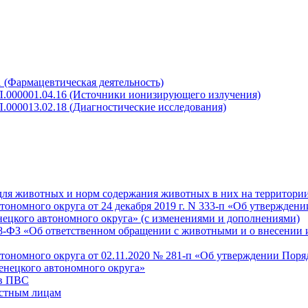
 (Фармацевтическая деятельность)
Л.000001.04.16 (Источники ионизирующего излучения)
.000013.02.18 (Диагностические исследования)
для животных и норм содержания животных в них на территори
номного округа от 24 декабря 2019 г. N 333-п «Об утверждени
нецкого автономного округа» (с изменениями и дополнениями)
498-ФЗ «Об ответственном обращении с животными и о внесении
ономного округа от 02.11.2020 № 281-п «Об утверждении Поря
енецкого автономного округа»
 в ПВС
астным лицам