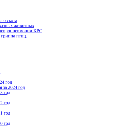
ого скота
вачных животных
левропневмонии КРС
 гриппа птиц.
.
24 год
 за 2024 год
3 год
2 год
1 год
0 год