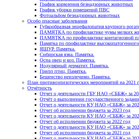
График кормления безнадзорных животных
График уборки помещений ПВС
Фотоальбом безнадзорных животных
Особо опасные заболевания
Губкообразная энцефалопатия крупного рогат
ПАМЯТКА по профилактике чумы мелких ж
ПАМЯТКА по профилактике контагиозной п
Памятка по профилактике высокопатогенного
ЯЩУР. Памятка.
Сибирская язва. Памятка.
Оспа овец и коз. Памятка.
Нодулярный дерматит. Памятка.
Грипп птиц. Памятка.
Бешенство неизлечимо. Памятка.
План противоэпизотических мероприятий на 2021 г
Отчётность
Отчет о деятельности ГБУ НАО «СББЖ» за 20
Отчёт о выполнении государственного задания
Отчет о деятельности КУ НАО «СББЖ» за 202
Отчет об исполнении бюджета за 2023 год
Отчет о деятельности КУ НАО «СББЖ» за 202
Отчет об исполнении бюджета за 2022 год
Отчет о деятельности КУ НАО «СББЖ» за 202
Отчет об исполнении бюджета за 2021 год
Отчет о деятельности КУ НАО «СББЖ» за 202