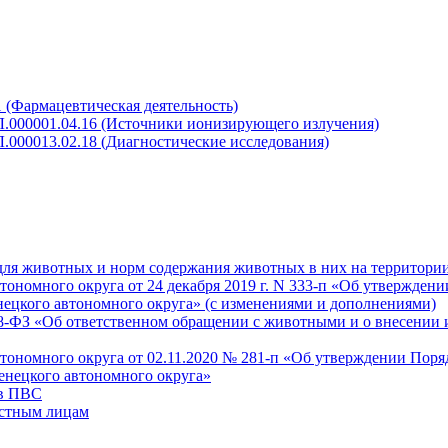
 (Фармацевтическая деятельность)
Л.000001.04.16 (Источники ионизирующего излучения)
.000013.02.18 (Диагностические исследования)
для животных и норм содержания животных в них на территори
номного округа от 24 декабря 2019 г. N 333-п «Об утверждени
нецкого автономного округа» (с изменениями и дополнениями)
498-ФЗ «Об ответственном обращении с животными и о внесении
ономного округа от 02.11.2020 № 281-п «Об утверждении Поря
енецкого автономного округа»
 в ПВС
астным лицам