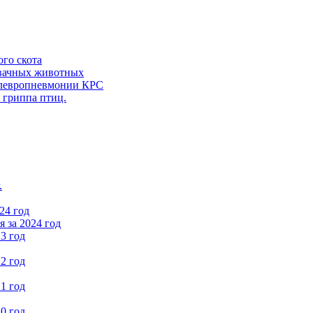
ого скота
вачных животных
левропневмонии КРС
 гриппа птиц.
.
24 год
 за 2024 год
3 год
2 год
1 год
0 год