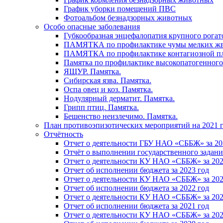
График уборки помещений ПВС
Фотоальбом безнадзорных животных
Особо опасные заболевания
Губкообразная энцефалопатия крупного рогат
ПАМЯТКА по профилактике чумы мелких ж
ПАМЯТКА по профилактике контагиозной п
Памятка по профилактике высокопатогенного
ЯЩУР. Памятка.
Сибирская язва. Памятка.
Оспа овец и коз. Памятка.
Нодулярный дерматит. Памятка.
Грипп птиц. Памятка.
Бешенство неизлечимо. Памятка.
План противоэпизотических мероприятий на 2021 г
Отчётность
Отчет о деятельности ГБУ НАО «СББЖ» за 20
Отчёт о выполнении государственного задания
Отчет о деятельности КУ НАО «СББЖ» за 202
Отчет об исполнении бюджета за 2023 год
Отчет о деятельности КУ НАО «СББЖ» за 202
Отчет об исполнении бюджета за 2022 год
Отчет о деятельности КУ НАО «СББЖ» за 202
Отчет об исполнении бюджета за 2021 год
Отчет о деятельности КУ НАО «СББЖ» за 202