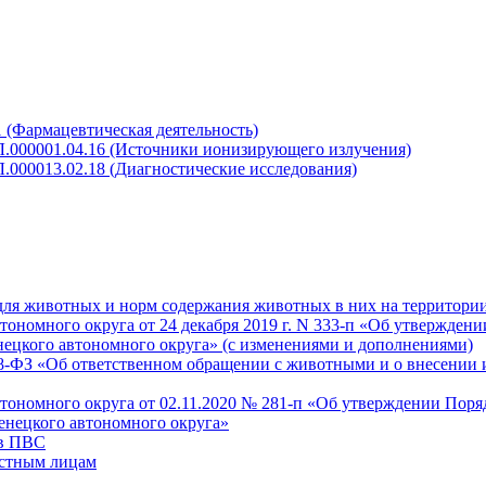
 (Фармацевтическая деятельность)
Л.000001.04.16 (Источники ионизирующего излучения)
.000013.02.18 (Диагностические исследования)
для животных и норм содержания животных в них на территори
номного округа от 24 декабря 2019 г. N 333-п «Об утверждени
нецкого автономного округа» (с изменениями и дополнениями)
498-ФЗ «Об ответственном обращении с животными и о внесении
ономного округа от 02.11.2020 № 281-п «Об утверждении Поря
енецкого автономного округа»
 в ПВС
астным лицам