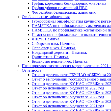
График кормления безнадзорных животных
График уборки помещений ПВС
Фотоальбом безнадзорных животных
Особо опасные заболевания
Губкообразная энцефалопатия крупного рогат
ПАМЯТКА по профилактике чумы мелких ж
ПАМЯТКА по профилактике контагиозной п
Памятка по профилактике высокопатогенного
ЯЩУР. Памятка.
Сибирская язва. Памятка.
Оспа овец и коз. Памятка.
Нодулярный дерматит. Памятка.
Грипп птиц. Памятка.
Бешенство неизлечимо. Памятка.
План противоэпизотических мероприятий на 2021 г
Отчётность
Отчет о деятельности ГБУ НАО «СББЖ» за 20
Отчёт о выполнении государственного задания
Отчет о деятельности КУ НАО «СББЖ» за 202
Отчет об исполнении бюджета за 2023 год
Отчет о деятельности КУ НАО «СББЖ» за 202
Отчет об исполнении бюджета за 2022 год
Отчет о деятельности КУ НАО «СББЖ» за 202
Отчет об исполнении бюджета за 2021 год
Отчет о деятельности КУ НАО «СББЖ» за 202