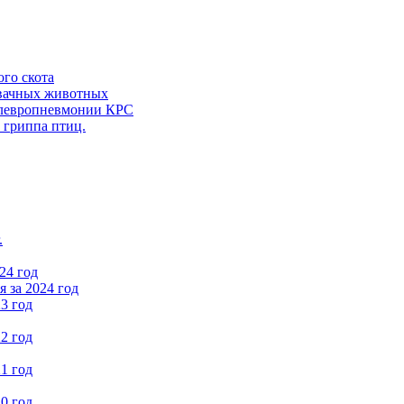
ого скота
вачных животных
левропневмонии КРС
 гриппа птиц.
.
24 год
 за 2024 год
3 год
2 год
1 год
0 год