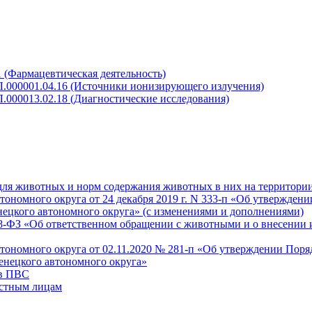
 (Фармацевтическая деятельность)
Л.000001.04.16 (Источники ионизирующего излучения)
.000013.02.18 (Диагностические исследования)
для животных и норм содержания животных в них на территори
номного округа от 24 декабря 2019 г. N 333-п «Об утверждени
нецкого автономного округа» (с изменениями и дополнениями)
498-ФЗ «Об ответственном обращении с животными и о внесении
ономного округа от 02.11.2020 № 281-п «Об утверждении Поря
енецкого автономного округа»
 в ПВС
астным лицам