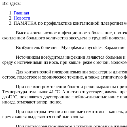
Вы здесь:
Главная
Новости
ПАМЯТКА по профилактике контагиозной плевропнев
Высококонтагиозное инфекционное заболевание, протекающе
скоплением большого количества экссудата в грудной полости
Возбудитель болезни – Mycoplasma mycoides. Заражение п
Источником возбудителя инфекции являются больные и мико
среду с истечениями из носа, при кашле, реже с мочой, молок
Для контагиозной плевропневмонии характерны длительный 
острое, подострое и хроническое течение, а также атипичную 
При сверхостром течении болезни резко выражены признаки 
Температура тела выше 41 °С. Аппетит отсутствует, жвачка пр
до 42°С, появляются двусторонние гнойно-слизистые или с пр
иногда отмечают запор, понос.
При подостром течении основные симптомы – кашель, диарея
время кашля выделяются гнойные хлопья.
При патологоанатомическом вскрытии основные изменения о