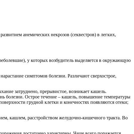
витием анемических некрозов (секвестров) в легких,
олевшие), у которых возбудитель выделяется в окружающую
растание симптомов болезни. Различают сверхострое,
ние затруднено, прерывистое, возникает кашель.
день болезни. Острое течение – кашель, повышение температуры
поверхности грудной клетки и конечностях появляются отеки;
м, кашлем, расстройством желудочно-кишечного тракта. Во
ажения достаточно характерны. Чаще всего поражается