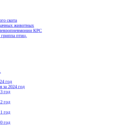
ого скота
вачных животных
левропневмонии КРС
 гриппа птиц.
.
24 год
 за 2024 год
3 год
2 год
1 год
0 год