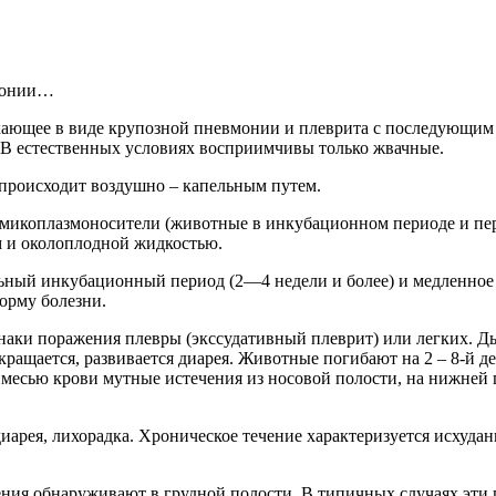
монии…
е в виде крупозной пневмонии и плеврита с последующим раз
. В естественных условиях восприимчивы только жвачные.
роисходит воздушно – капельным путем.
плазмоносители (животные в инкубационном периоде и переб
ом и околоплодной жидкостью.
инкубационный период (2—4 недели и более) и медленное на
форму болезни.
поражения плевры (экссудативный плеврит) или легких. Дыха
екращается, развивается диарея. Животные погибают на 2 – 8-й 
имесью крови мутные истечения из носовой полости, на нижней 
, лихорадка. Хроническое течение характеризуется исхудание
бнаруживают в грудной полости. В типичных случаях эти пор