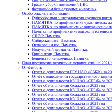
График уборки помещений ПВС
Фотоальбом безнадзорных животных
Особо опасные заболевания
Губкообразная энцефалопатия крупного рогат
ПАМЯТКА по профилактике чумы мелких ж
ПАМЯТКА по профилактике контагиозной п
Памятка по профилактике высокопатогенного
ЯЩУР. Памятка.
Сибирская язва. Памятка.
Оспа овец и коз. Памятка.
Нодулярный дерматит. Памятка.
Грипп птиц. Памятка.
Бешенство неизлечимо. Памятка.
План противоэпизотических мероприятий на 2021 г
Отчётность
Отчет о деятельности ГБУ НАО «СББЖ» за 20
Отчёт о выполнении государственного задания
Отчет о деятельности КУ НАО «СББЖ» за 202
Отчет об исполнении бюджета за 2023 год
Отчет о деятельности КУ НАО «СББЖ» за 202
Отчет об исполнении бюджета за 2022 год
Отчет о деятельности КУ НАО «СББЖ» за 202
Отчет об исполнении бюджета за 2021 год
Отчет о деятельности КУ НАО «СББЖ» за 202