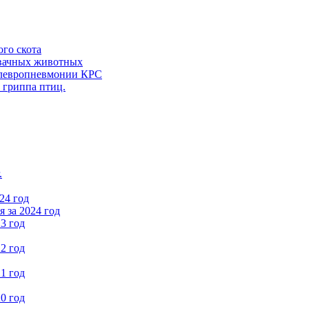
ого скота
вачных животных
левропневмонии КРС
 гриппа птиц.
.
24 год
 за 2024 год
3 год
2 год
1 год
0 год