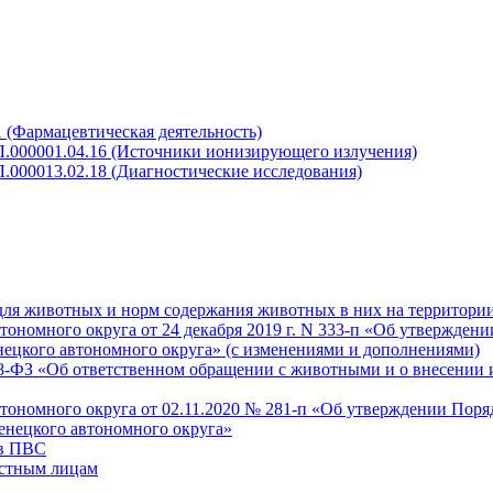
 (Фармацевтическая деятельность)
Л.000001.04.16 (Источники ионизирующего излучения)
.000013.02.18 (Диагностические исследования)
для животных и норм содержания животных в них на территори
номного округа от 24 декабря 2019 г. N 333-п «Об утверждени
нецкого автономного округа» (с изменениями и дополнениями)
498-ФЗ «Об ответственном обращении с животными и о внесении
ономного округа от 02.11.2020 № 281-п «Об утверждении Поря
енецкого автономного округа»
 в ПВС
астным лицам