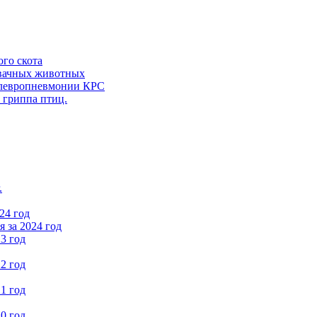
ого скота
вачных животных
левропневмонии КРС
 гриппа птиц.
.
24 год
 за 2024 год
3 год
2 год
1 год
0 год