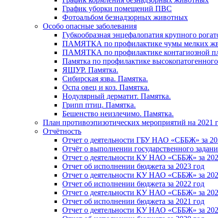
График уборки помещений ПВС
Фотоальбом безнадзорных животных
Особо опасные заболевания
Губкообразная энцефалопатия крупного рогат
ПАМЯТКА по профилактике чумы мелких ж
ПАМЯТКА по профилактике контагиозной п
Памятка по профилактике высокопатогенного
ЯЩУР. Памятка.
Сибирская язва. Памятка.
Оспа овец и коз. Памятка.
Нодулярный дерматит. Памятка.
Грипп птиц. Памятка.
Бешенство неизлечимо. Памятка.
План противоэпизотических мероприятий на 2021 г
Отчётность
Отчет о деятельности ГБУ НАО «СББЖ» за 20
Отчёт о выполнении государственного задания
Отчет о деятельности КУ НАО «СББЖ» за 202
Отчет об исполнении бюджета за 2023 год
Отчет о деятельности КУ НАО «СББЖ» за 202
Отчет об исполнении бюджета за 2022 год
Отчет о деятельности КУ НАО «СББЖ» за 202
Отчет об исполнении бюджета за 2021 год
Отчет о деятельности КУ НАО «СББЖ» за 202