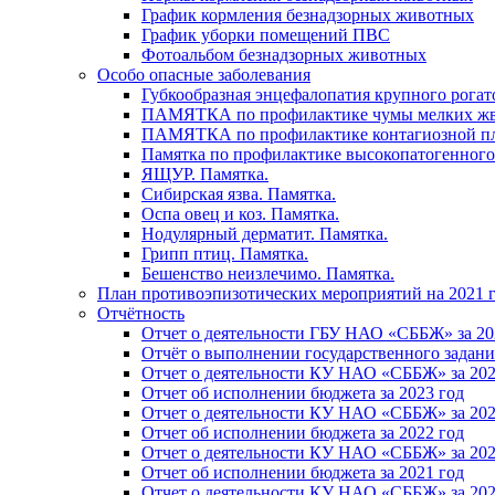
График кормления безнадзорных животных
График уборки помещений ПВС
Фотоальбом безнадзорных животных
Особо опасные заболевания
Губкообразная энцефалопатия крупного рогат
ПАМЯТКА по профилактике чумы мелких ж
ПАМЯТКА по профилактике контагиозной п
Памятка по профилактике высокопатогенного
ЯЩУР. Памятка.
Сибирская язва. Памятка.
Оспа овец и коз. Памятка.
Нодулярный дерматит. Памятка.
Грипп птиц. Памятка.
Бешенство неизлечимо. Памятка.
План противоэпизотических мероприятий на 2021 г
Отчётность
Отчет о деятельности ГБУ НАО «СББЖ» за 20
Отчёт о выполнении государственного задания
Отчет о деятельности КУ НАО «СББЖ» за 202
Отчет об исполнении бюджета за 2023 год
Отчет о деятельности КУ НАО «СББЖ» за 202
Отчет об исполнении бюджета за 2022 год
Отчет о деятельности КУ НАО «СББЖ» за 202
Отчет об исполнении бюджета за 2021 год
Отчет о деятельности КУ НАО «СББЖ» за 202