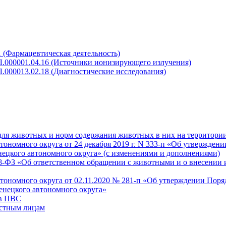
 (Фармацевтическая деятельность)
Л.000001.04.16 (Источники ионизирующего излучения)
.000013.02.18 (Диагностические исследования)
для животных и норм содержания животных в них на территори
номного округа от 24 декабря 2019 г. N 333-п «Об утверждени
нецкого автономного округа» (с изменениями и дополнениями)
498-ФЗ «Об ответственном обращении с животными и о внесении
ономного округа от 02.11.2020 № 281-п «Об утверждении Поря
енецкого автономного округа»
 в ПВС
астным лицам