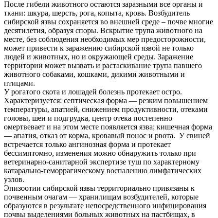
После гибели животного остаются заразными все органы и
ткани: шкура, шерсть, рога, копыта, кровь. Возбудитель
сибирской язвы сохраняется во внешней среде – почве многие
десятилетия, образуя споры. Вскрытие трупа животного на
месте, без соблюдения необходимых мер предосторожности,
может привести к заражению сибирской язвой не только
людей и животных, но и окружающей среды. Заражение
территории может вызвать и растаскивание трупа павшего
животного собаками, кошками, дикими животными и
птицами.
У рогатого скота и лошадей болезнь протекает остро.
Характеризуется: септическая форма — резким повышением
температуры, апатией, снижением продуктивности, отеками
головы, шеи и подгрудка, центр отека постепенно
омертвевает и на этом месте появляется язва; кишечная форма
— апатия, отказ от корма, кровавый понос и рвота. У свиней
встречается только ангинозная форма и протекает
бессимптомно, изменения можно обнаружить только при
ветеринарно-санитарной экспертизе туш по характерному
катарально-геморрагическому воспалению лимфатических
узлов.
Эпизоотии сибирской язвы территориально привязаны к
почвенным очагам — хранилищам возбудителей, которые
образуются в результате непосредственного инфицирования
почвы выделениями больных животных на пастбищах, в