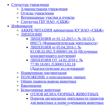
Структура учреждения
Администрация учреждения
Отделы учреждения
Ветеринарные участки и пункты
Структура ГБУ НАО «СББЖ»
Информация
АККРЕДИТАЦИЯ лаборатории КУ НАО «СББЖ»
ЛИЦЕНЗИИ
ЛИЦЕНЗИЯ от 01.12.2015 г. № 10-15-3-
000171 (Фармацевтическая деятельность)
ЛИЦЕНЗИЯ от 05.04.2016 г. №
83.ОВ.02.002.Л.000001.04.16 (Источники
ионизирующего излучения)
ЛИЦЕНЗИЯ ОТ 14.02.2018 г. №
77.99.18.001.Л.000013.02.18
(Диагностические исследования)
Нормативная документация
ПОЛОЖЕНИЕ о персональных данных
Общие правила вывоза животных
Вакцинации
Безнадзорные животные
ОТЛОВ БЕЗНАДЗОРНЫХ ЖИВОТНЫХ
Порядок организации деятельности приютов
для животных и норм содержания животных