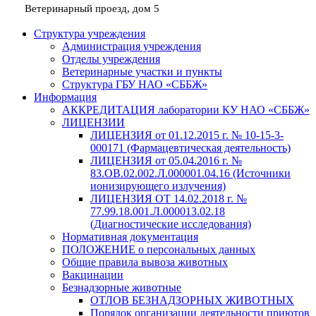
Ветеринарный проезд, дом 5
Структура учреждения
Администрация учреждения
Отделы учреждения
Ветеринарные участки и пункты
Структура ГБУ НАО «СББЖ»
Информация
АККРЕДИТАЦИЯ лаборатории КУ НАО «СББЖ»
ЛИЦЕНЗИИ
ЛИЦЕНЗИЯ от 01.12.2015 г. № 10-15-3-
000171 (Фармацевтическая деятельность)
ЛИЦЕНЗИЯ от 05.04.2016 г. №
83.ОВ.02.002.Л.000001.04.16 (Источники
ионизирующего излучения)
ЛИЦЕНЗИЯ ОТ 14.02.2018 г. №
77.99.18.001.Л.000013.02.18
(Диагностические исследования)
Нормативная документация
ПОЛОЖЕНИЕ о персональных данных
Общие правила вывоза животных
Вакцинации
Безнадзорные животные
ОТЛОВ БЕЗНАДЗОРНЫХ ЖИВОТНЫХ
Порядок организации деятельности приютов