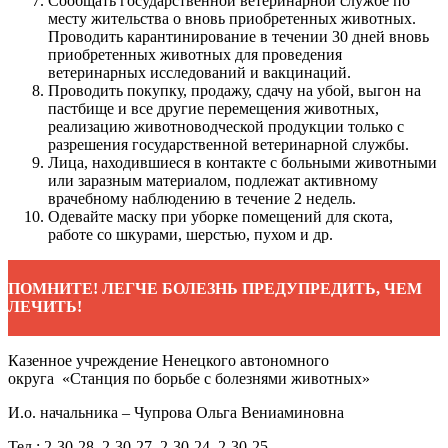
Сообщать государственной ветеринарной службе по
месту жительства о вновь приобретенных животных.
Проводить карантинирование в течении 30 дней вновь
приобретенных животных для проведения
ветеринарных исследований и вакцинаций.
Проводить покупку, продажу, сдачу на убой, выгон на
пастбище и все другие перемещения животных,
реализацию животноводческой продукции только с
разрешения государственной ветеринарной службы.
Лица, находившиеся в контакте с больными животными
или заразным материалом, подлежат активному
врачебному наблюдению в течение 2 недель.
Одевайте маску при уборке помещений для скота,
работе со шкурами, шерстью, пухом и др.
ПОМНИТЕ! ЛЕГЧЕ БОЛЕЗНЬ ПРЕДУПРЕДИТЬ, ЧЕМ
ЛЕЧИТЬ!
Казенное учреждение Ненецкого автономного
округа «Станция по борьбе с болезнями животных»
И.о. начальника – Чупрова Ольга Вениаминовна
Тел.: 2-30-28, 2-30-27, 2-30-24, 2-30-25