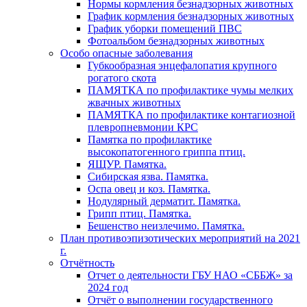
Нормы кормления безнадзорных животных
График кормления безнадзорных животных
График уборки помещений ПВС
Фотоальбом безнадзорных животных
Особо опасные заболевания
Губкообразная энцефалопатия крупного
рогатого скота
ПАМЯТКА по профилактике чумы мелких
жвачных животных
ПАМЯТКА по профилактике контагиозной
плевропневмонии КРС
Памятка по профилактике
высокопатогенного гриппа птиц.
ЯЩУР. Памятка.
Сибирская язва. Памятка.
Оспа овец и коз. Памятка.
Нодулярный дерматит. Памятка.
Грипп птиц. Памятка.
Бешенство неизлечимо. Памятка.
План противоэпизотических мероприятий на 2021
г.
Отчётность
Отчет о деятельности ГБУ НАО «СББЖ» за
2024 год
Отчёт о выполнении государственного