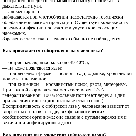
неограниченно долго сохраняются и могут проникать в
дыхательные пути.
— алиментарный
наблюдается при употреблении недостаточно термически
обработанной мясной продукции. Существует возможность
передачи инфекции посредством укусов кровососущих
насекомых.
Заражение человека от человека обычно не наблюдается.
Как проявляется сибирская язва у человека?
— острое начало, лихорадка (до 39-40°С);
— на коже появляются язвы;
— при легочной форме — боли в груди, одышка, кровянистая
мокрота, пневмония;
— при кишечной — кровянистый понос, рвота, метеоризм.
При кожной форме летальность составляет 2-3%,
генерализованной -100% (больные погибают через 2-3 дня
при явлениях инфекционно-токсического шока).
Восприимчивость к сибирской язве у человека не зависит от
возрастных, половых и других физиологических
особенностей организма; она связана с путями заражения и
величиной инфицирующей дозы.
Как предупредить заражение сибирской язвой?