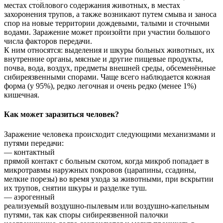
местах стойлового содержания животных, в местах
захоронения трупов, а также возникают путем смыва и заноса
спор на новые территории дождевыми, талыми и сточными
водами. Заражение может произойти при участии большого
числа факторов передачи.
К ним относятся: выделения и шкуры больных животных, их
внутренние органы, мясные и другие пищевые продукты,
почва, вода, воздух, предметы внешней среды, обсеменённые
сибиреязвенными спорами. Чаще всего наблюдается кожная
форма (у 95%), редко легочная и очень редко (менее 1%)
кишечная.
Как может заразиться человек?
Заражение человека происходит следующими механизмами и
путями передачи:
— контактный
прямой контакт с больным скотом, когда микроб попадает в
микротравмы наружных покровов (царапины, ссадины,
мелкие порезы) во время ухода за животными, при вскрытии
их трупов, снятии шкуры и разделке туш.
— аэрогенный
реализуемый воздушно-пылевым или воздушно-капельным
путями, так как споры сибиреязвенной палочки