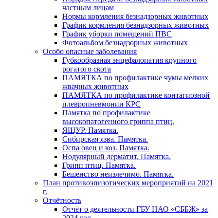
частным лицам
Нормы кормления безнадзорных животных
График кормления безнадзорных животных
График уборки помещений ПВС
Фотоальбом безнадзорных животных
Особо опасные заболевания
Губкообразная энцефалопатия крупного
рогатого скота
ПАМЯТКА по профилактике чумы мелких
жвачных животных
ПАМЯТКА по профилактике контагиозной
плевропневмонии КРС
Памятка по профилактике
высокопатогенного гриппа птиц.
ЯЩУР. Памятка.
Сибирская язва. Памятка.
Оспа овец и коз. Памятка.
Нодулярный дерматит. Памятка.
Грипп птиц. Памятка.
Бешенство неизлечимо. Памятка.
План противоэпизотических мероприятий на 2021
г.
Отчётность
Отчет о деятельности ГБУ НАО «СББЖ» за
2024 год