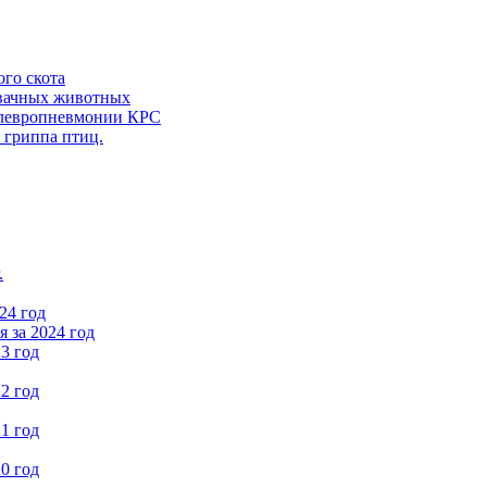
ого скота
вачных животных
левропневмонии КРС
 гриппа птиц.
.
24 год
 за 2024 год
3 год
2 год
1 год
0 год