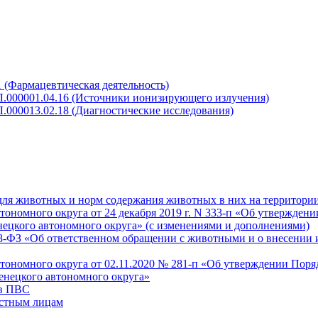
 (Фармацевтическая деятельность)
Л.000001.04.16 (Источники ионизирующего излучения)
.000013.02.18 (Диагностические исследования)
для животных и норм содержания животных в них на территори
номного округа от 24 декабря 2019 г. N 333-п «Об утверждени
нецкого автономного округа» (с изменениями и дополнениями)
498-ФЗ «Об ответственном обращении с животными и о внесении
ономного округа от 02.11.2020 № 281-п «Об утверждении Поря
енецкого автономного округа»
 в ПВС
астным лицам