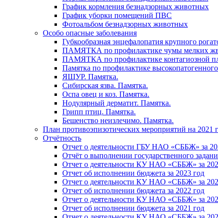
График кормления безнадзорных животных
График уборки помещений ПВС
Фотоальбом безнадзорных животных
Особо опасные заболевания
Губкообразная энцефалопатия крупного рогат
ПАМЯТКА по профилактике чумы мелких ж
ПАМЯТКА по профилактике контагиозной п
Памятка по профилактике высокопатогенного
ЯЩУР. Памятка.
Сибирская язва. Памятка.
Оспа овец и коз. Памятка.
Нодулярный дерматит. Памятка.
Грипп птиц. Памятка.
Бешенство неизлечимо. Памятка.
План противоэпизотических мероприятий на 2021 г
Отчётность
Отчет о деятельности ГБУ НАО «СББЖ» за 20
Отчёт о выполнении государственного задания
Отчет о деятельности КУ НАО «СББЖ» за 202
Отчет об исполнении бюджета за 2023 год
Отчет о деятельности КУ НАО «СББЖ» за 202
Отчет об исполнении бюджета за 2022 год
Отчет о деятельности КУ НАО «СББЖ» за 202
Отчет об исполнении бюджета за 2021 год
Отчет о деятельности КУ НАО «СББЖ» за 202