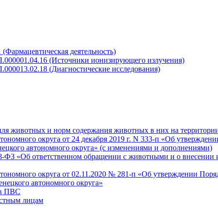
 (Фармацевтическая деятельность)
Л.000001.04.16 (Источники ионизирующего излучения)
.000013.02.18 (Диагностические исследования)
для животных и норм содержания животных в них на территори
номного округа от 24 декабря 2019 г. N 333-п «Об утверждени
нецкого автономного округа» (с изменениями и дополнениями)
498-ФЗ «Об ответственном обращении с животными и о внесении
ономного округа от 02.11.2020 № 281-п «Об утверждении Поря
енецкого автономного округа»
 в ПВС
астным лицам