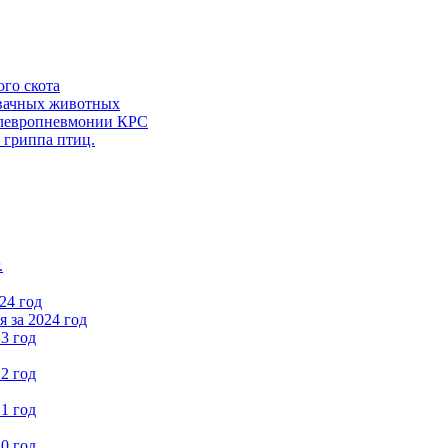
ого скота
вачных животных
левропневмонии КРС
 гриппа птиц.
.
24 год
 за 2024 год
3 год
2 год
1 год
0 год