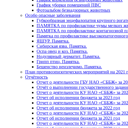
График уборки помещений ПВС
Фотоальбом безнадзорных животных
Особо опасные заболевания
Губкообразная энцефалопатия крупного рогат
ПАМЯТКА по профилактике чумы мелких ж
ПАМЯТКА по профилактике контагиозной п
Памятка по профилактике высокопатогенного
ЯЩУР. Памятка.
Сибирская язва. Памятка.
Оспа овец и коз. Памятка.
Нодулярный дерматит. Памятка.
Грипп птиц. Памятка.
Бешенство неизлечимо. Памятка.
План противоэпизотических мероприятий на 2021 г
Отчётность
Отчет о деятельности ГБУ НАО «СББЖ» за 20
Отчёт о выполнении государственного задания
Отчет о деятельности КУ НАО «СББЖ» за 202
Отчет об исполнении бюджета за 2023 год
Отчет о деятельности КУ НАО «СББЖ» за 202
Отчет об исполнении бюджета за 2022 год
Отчет о деятельности КУ НАО «СББЖ» за 202
Отчет об исполнении бюджета за 2021 год
Отчет о деятельности КУ НАО «СББЖ» за 202