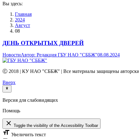
Вы здесь:
Главная
2024
Август
08
ДЕНЬ ОТКРЫТЫХ ДВЕРЕЙ
Новости
Автор:
Редакция ГБУ НАО "СББЖ"
08.08.2024
Ⓒ 2018 | КУ НАО "СББЖ" | Все материалы защищены авторски
Вверх
Версия для слабовидящих
Помощь
close
Toggle the visibility of the Accessibility Toolbar
format_size
Увеличить текст