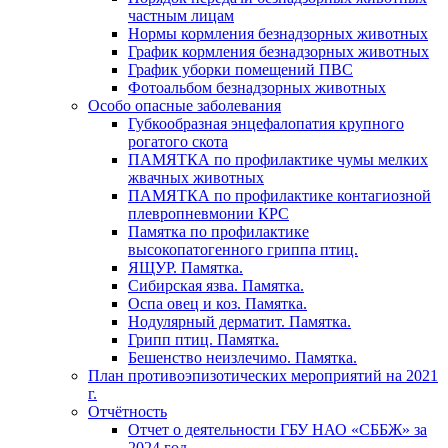
частным лицам
Нормы кормления безнадзорных животных
График кормления безнадзорных животных
График уборки помещений ПВС
Фотоальбом безнадзорных животных
Особо опасные заболевания
Губкообразная энцефалопатия крупного
рогатого скота
ПАМЯТКА по профилактике чумы мелких
жвачных животных
ПАМЯТКА по профилактике контагиозной
плевропневмонии КРС
Памятка по профилактике
высокопатогенного гриппа птиц.
ЯЩУР. Памятка.
Сибирская язва. Памятка.
Оспа овец и коз. Памятка.
Нодулярный дерматит. Памятка.
Грипп птиц. Памятка.
Бешенство неизлечимо. Памятка.
План противоэпизотических мероприятий на 2021
г.
Отчётность
Отчет о деятельности ГБУ НАО «СББЖ» за
2024 год