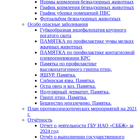
Нормы кормления безнадзорных животных
График кормления безнадзорных животных
График уборки помещений ПВС
Фотоальбом безнадзорных животных
Особо опасные заболевания
Губкообразная энцефалопатия крупного
рогатого скота
ПАМЯТКА по профилактике чумы мелких
жвачных животных
ПАМЯТКА по профилактике контагиозной
плевропневмонии КРС
Памятка по профилактике
высокопатогенного гриппа птиц.
ЯЩУР. Памятка.
Сибирская язва. Памятка.
Оспа овец и коз. Памятка.
Нодулярный дерматит. Памятка.
Грипп птиц. Памятка.
Бешенство неизлечимо. Памятка.
План противоэпизотических мероприятий на 2021
г.
Отчётность
Отчет о деятельности ГБУ НАО «СББЖ» за
2024 год
Отчёт о выполнении государственного