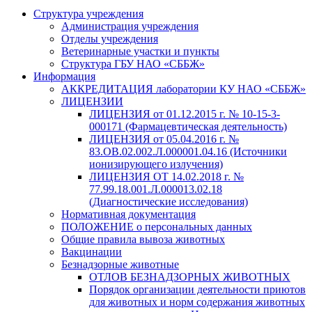
Структура учреждения
Администрация учреждения
Отделы учреждения
Ветеринарные участки и пункты
Структура ГБУ НАО «СББЖ»
Информация
АККРЕДИТАЦИЯ лаборатории КУ НАО «СББЖ»
ЛИЦЕНЗИИ
ЛИЦЕНЗИЯ от 01.12.2015 г. № 10-15-3-
000171 (Фармацевтическая деятельность)
ЛИЦЕНЗИЯ от 05.04.2016 г. №
83.ОВ.02.002.Л.000001.04.16 (Источники
ионизирующего излучения)
ЛИЦЕНЗИЯ ОТ 14.02.2018 г. №
77.99.18.001.Л.000013.02.18
(Диагностические исследования)
Нормативная документация
ПОЛОЖЕНИЕ о персональных данных
Общие правила вывоза животных
Вакцинации
Безнадзорные животные
ОТЛОВ БЕЗНАДЗОРНЫХ ЖИВОТНЫХ
Порядок организации деятельности приютов
для животных и норм содержания животных