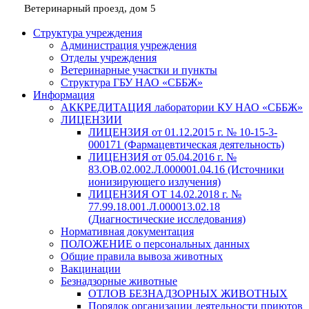
Ветеринарный проезд, дом 5
Структура учреждения
Администрация учреждения
Отделы учреждения
Ветеринарные участки и пункты
Структура ГБУ НАО «СББЖ»
Информация
АККРЕДИТАЦИЯ лаборатории КУ НАО «СББЖ»
ЛИЦЕНЗИИ
ЛИЦЕНЗИЯ от 01.12.2015 г. № 10-15-3-
000171 (Фармацевтическая деятельность)
ЛИЦЕНЗИЯ от 05.04.2016 г. №
83.ОВ.02.002.Л.000001.04.16 (Источники
ионизирующего излучения)
ЛИЦЕНЗИЯ ОТ 14.02.2018 г. №
77.99.18.001.Л.000013.02.18
(Диагностические исследования)
Нормативная документация
ПОЛОЖЕНИЕ о персональных данных
Общие правила вывоза животных
Вакцинации
Безнадзорные животные
ОТЛОВ БЕЗНАДЗОРНЫХ ЖИВОТНЫХ
Порядок организации деятельности приютов