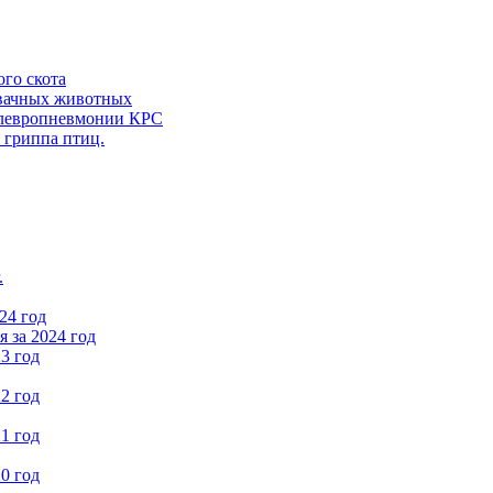
ого скота
вачных животных
левропневмонии КРС
 гриппа птиц.
.
24 год
 за 2024 год
3 год
2 год
1 год
0 год