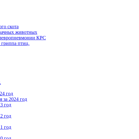
ого скота
вачных животных
левропневмонии КРС
 гриппа птиц.
.
24 год
 за 2024 год
3 год
2 год
1 год
0 год