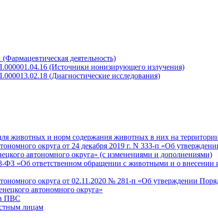
 (Фармацевтическая деятельность)
Л.000001.04.16 (Источники ионизирующего излучения)
.000013.02.18 (Диагностические исследования)
для животных и норм содержания животных в них на территори
номного округа от 24 декабря 2019 г. N 333-п «Об утверждени
нецкого автономного округа» (с изменениями и дополнениями)
498-ФЗ «Об ответственном обращении с животными и о внесении
ономного округа от 02.11.2020 № 281-п «Об утверждении Поря
енецкого автономного округа»
 в ПВС
астным лицам