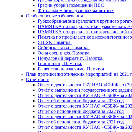
График уборки помещений ПВС
Фотоальбом безнадзорных животных
Особо опасные заболевания
Губкообразная энцефалопатия крупного рогат
ПАМЯТКА по профилактике чумы мелких ж
ПАМЯТКА по профилактике контагиозной п
Памятка по профилактике высокопатогенного
ЯЩУР. Памятка.
Сибирская язва. Памятка.
Оспа овец и коз. Памятка.
Нодулярный дерматит. Памятка.
Грипп птиц. Памятка.
Бешенство неизлечимо. Памятка.
План противоэпизотических мероприятий на 2021 г
Отчётность
Отчет о деятельности ГБУ НАО «СББЖ» за 20
Отчёт о выполнении государственного задания
Отчет о деятельности КУ НАО «СББЖ» за 202
Отчет об исполнении бюджета за 2023 год
Отчет о деятельности КУ НАО «СББЖ» за 202
Отчет об исполнении бюджета за 2022 год
Отчет о деятельности КУ НАО «СББЖ» за 202
Отчет об исполнении бюджета за 2021 год
Отчет о деятельности КУ НАО «СББЖ» за 202