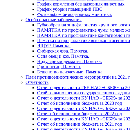
График кормления безнадзорных животных
График уборки помещений ПВС
Фотоальбом безнадзорных животных
Особо опасные заболевания
Губкообразная энцефалопатия крупного рогат
ПАМЯТКА по профилактике чумы мелких ж
ПАМЯТКА по профилактике контагиозной п
Памятка по профилактике высокопатогенного
ЯЩУР. Памятка.
Сибирская язва. Памятка.
Оспа овец и коз. Памятка.
Нодулярный дерматит. Памятка.
Грипп птиц. Памятка.
Бешенство неизлечимо. Памятка.
План противоэпизотических мероприятий на 2021 г
Отчётность
Отчет о деятельности ГБУ НАО «СББЖ» за 20
Отчёт о выполнении государственного задания
Отчет о деятельности КУ НАО «СББЖ» за 202
Отчет об исполнении бюджета за 2023 год
Отчет о деятельности КУ НАО «СББЖ» за 202
Отчет об исполнении бюджета за 2022 год
Отчет о деятельности КУ НАО «СББЖ» за 202
Отчет об исполнении бюджета за 2021 год
Отчет о деятельности КУ НАО «СББЖ» за 202