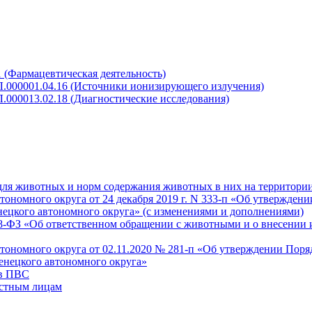
 (Фармацевтическая деятельность)
Л.000001.04.16 (Источники ионизирующего излучения)
.000013.02.18 (Диагностические исследования)
для животных и норм содержания животных в них на территори
номного округа от 24 декабря 2019 г. N 333-п «Об утверждени
нецкого автономного округа» (с изменениями и дополнениями)
498-ФЗ «Об ответственном обращении с животными и о внесении
ономного округа от 02.11.2020 № 281-п «Об утверждении Поря
енецкого автономного округа»
 в ПВС
астным лицам