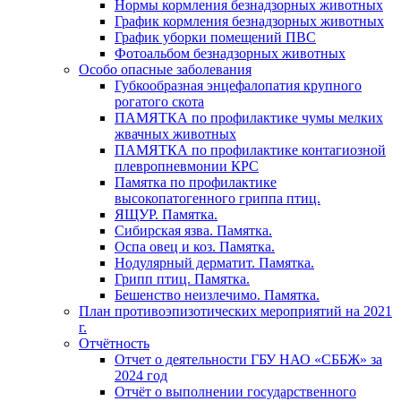
Нормы кормления безнадзорных животных
График кормления безнадзорных животных
График уборки помещений ПВС
Фотоальбом безнадзорных животных
Особо опасные заболевания
Губкообразная энцефалопатия крупного
рогатого скота
ПАМЯТКА по профилактике чумы мелких
жвачных животных
ПАМЯТКА по профилактике контагиозной
плевропневмонии КРС
Памятка по профилактике
высокопатогенного гриппа птиц.
ЯЩУР. Памятка.
Сибирская язва. Памятка.
Оспа овец и коз. Памятка.
Нодулярный дерматит. Памятка.
Грипп птиц. Памятка.
Бешенство неизлечимо. Памятка.
План противоэпизотических мероприятий на 2021
г.
Отчётность
Отчет о деятельности ГБУ НАО «СББЖ» за
2024 год
Отчёт о выполнении государственного