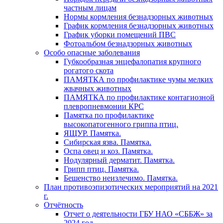
частным лицам
Нормы кормления безнадзорных животных
График кормления безнадзорных животных
График уборки помещений ПВС
Фотоальбом безнадзорных животных
Особо опасные заболевания
Губкообразная энцефалопатия крупного
рогатого скота
ПАМЯТКА по профилактике чумы мелких
жвачных животных
ПАМЯТКА по профилактике контагиозной
плевропневмонии КРС
Памятка по профилактике
высокопатогенного гриппа птиц.
ЯЩУР. Памятка.
Сибирская язва. Памятка.
Оспа овец и коз. Памятка.
Нодулярный дерматит. Памятка.
Грипп птиц. Памятка.
Бешенство неизлечимо. Памятка.
План противоэпизотических мероприятий на 2021
г.
Отчётность
Отчет о деятельности ГБУ НАО «СББЖ» за
2024 год