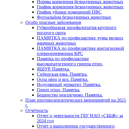
Нормы кормления безнадзорных животных
График кормления безнадзорных животных
График уборки помещений ПВС
Фотоальбом безнадзорных животных
Особо опасные заболевания
Губкообразная энцефалопатия крупного
рогатого скота
ПАМЯТКА по профилактике чумы мелких
жвачных животных
ПАМЯТКА по профилактике контагиозной
плевропневмонии КРС
Памятка по профилактике
высокопатогенного гриппа птиц.
ЯЩУР. Памятка.
Сибирская язва. Памятка.
Оспа овец и коз. Памятка.
Нодулярный дерматит. Памятка.
Грипп птиц. Памятка.
Бешенство неизлечимо. Памятка.
План противоэпизотических мероприятий на 2021
г.
Отчётность
Отчет о деятельности ГБУ НАО «СББЖ» за
2024 год
Отчёт о выполнении государственного