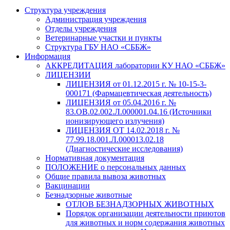
Структура учреждения
Администрация учреждения
Отделы учреждения
Ветеринарные участки и пункты
Структура ГБУ НАО «СББЖ»
Информация
АККРЕДИТАЦИЯ лаборатории КУ НАО «СББЖ»
ЛИЦЕНЗИИ
ЛИЦЕНЗИЯ от 01.12.2015 г. № 10-15-3-
000171 (Фармацевтическая деятельность)
ЛИЦЕНЗИЯ от 05.04.2016 г. №
83.ОВ.02.002.Л.000001.04.16 (Источники
ионизирующего излучения)
ЛИЦЕНЗИЯ ОТ 14.02.2018 г. №
77.99.18.001.Л.000013.02.18
(Диагностические исследования)
Нормативная документация
ПОЛОЖЕНИЕ о персональных данных
Общие правила вывоза животных
Вакцинации
Безнадзорные животные
ОТЛОВ БЕЗНАДЗОРНЫХ ЖИВОТНЫХ
Порядок организации деятельности приютов
для животных и норм содержания животных