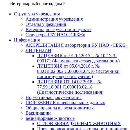
Ветеринарный проезд, дом 5
Структура учреждения
Администрация учреждения
Отделы учреждения
Ветеринарные участки и пункты
Структура ГБУ НАО «СББЖ»
Информация
АККРЕДИТАЦИЯ лаборатории КУ НАО «СББЖ»
ЛИЦЕНЗИИ
ЛИЦЕНЗИЯ от 01.12.2015 г. № 10-15-3-
000171 (Фармацевтическая деятельность)
ЛИЦЕНЗИЯ от 05.04.2016 г. №
83.ОВ.02.002.Л.000001.04.16 (Источники
ионизирующего излучения)
ЛИЦЕНЗИЯ ОТ 14.02.2018 г. №
77.99.18.001.Л.000013.02.18
(Диагностические исследования)
Нормативная документация
ПОЛОЖЕНИЕ о персональных данных
Общие правила вывоза животных
Вакцинации
Безнадзорные животные
ОТЛОВ БЕЗНАДЗОРНЫХ ЖИВОТНЫХ
Порядок организации деятельности приютов